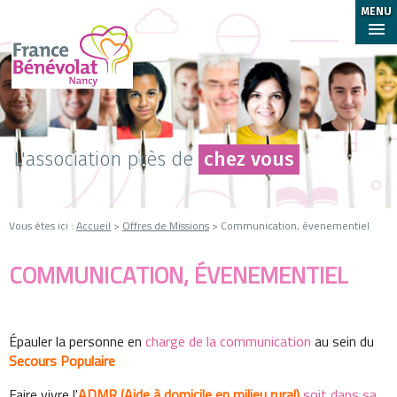
MENU
L'association près de
chez vous
Vous êtes ici :
Accueil
>
Offres de Missions
> Communication, évenementiel
COMMUNICATION, ÉVENEMENTIEL
Épauler la personne en
charge de la communication
au sein du
Secours Populaire
Faire vivre l'
ADMR (Aide à domicile en milieu rural)
soit dans sa