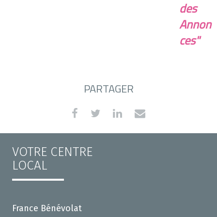
des
Annon
ces"
PARTAGER
VOTRE CENTRE
LOCAL
France Bénévolat